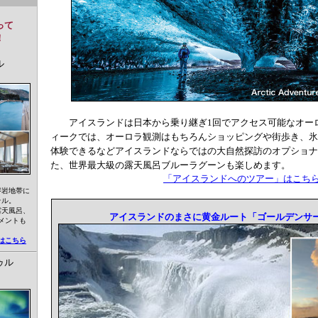
って
！
ル
アイスランドは日本から乗り継ぎ1回でアクセス可能なオー
ィークでは、オーロラ観測はもちろんショッピングや街歩き、氷
体験できるなどアイスランドならではの大自然探訪のオプショナ
た、世界最大級の露天風呂ブルーラグーンも楽しめます。
「アイスランドへのツアー」はこち
溶岩地帯に
テル。
露天風呂、
アイスランドのまさに黄金ルート「ゴールデンサ
メントも
はこちら
ゥル