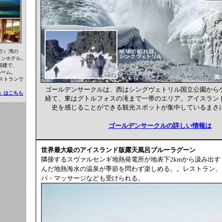
ラ）湾の
インホテル。
階建で、
ルーム。
ストランで
ゴールデンサークルは、西はシングヴェトリル国立公園から
」はこちら
経て、東はグトルフォスの滝まで一帯のエリア。アイスラン
史を感じることができる観光スポットが集中しているまさ
ゴールデンサークルの詳しい情報は
世界最大級のアイスランド版露天風呂ブルーラグーン
隣接するスヴァルセンギ地熱発電所が地表下2kmから汲み出
んだ地熱海水の温泉が季節を問わず楽しめる。。レストラン、
パ・マッサージなども受けられる。