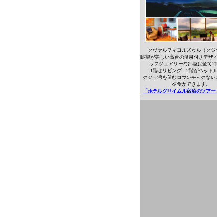
クヴァルフィヨルズゥル（クジ
眺望が美しい高台の温泉付きデザ
ラグジュアリーな部屋は全て2
1階はリビング、2階がベッド
クジラ湾を望むロマンチックなレ
夕食ができます。
「ホテルグリイムル宿泊のツアー